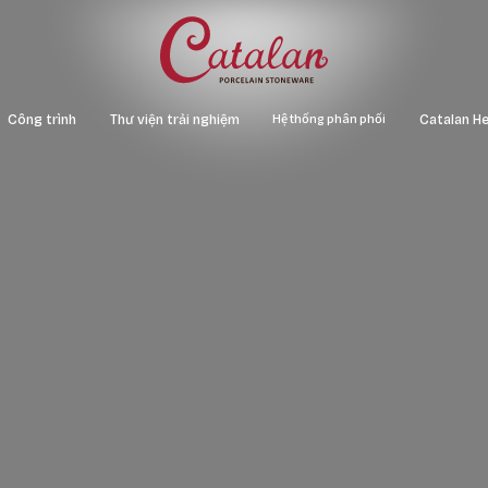
Hệ thống phân phối
Công trình
Thư viện trải nghiệm
Catalan He
ạch
Văn phòng - Cao ốc
Map vật liệu
Xuân La
gói
Khách sạn – Resort – Nhà hàng
Catalogue
Catalan 
Chung cư
Catalan 