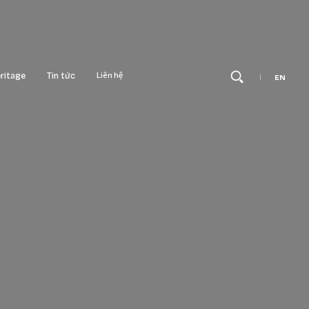
Tìm
Kiế
Liên hệ
ritage
Tin tức
EN
 Tower
Thương hiệu - Sự kiện
Hub
Sản phẩm nổi bật
Boulevard
Xu hướng kiến trúc