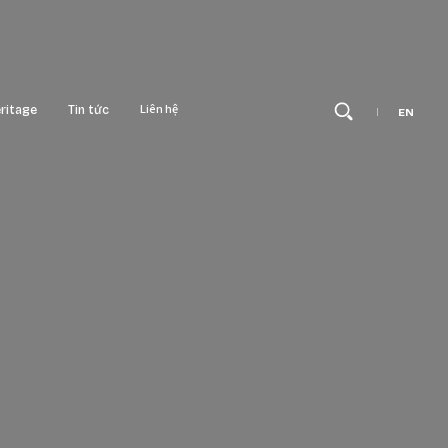
Tìm
Kiế
Liên hệ
ritage
Tin tức
EN
 Tower
Thương hiệu - Sự kiện
Hub
Sản phẩm nổi bật
Boulevard
Xu hướng kiến trúc