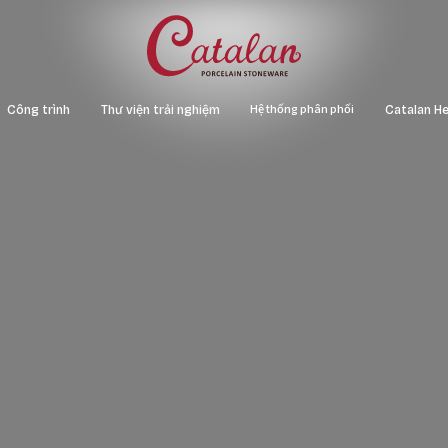
Hệ thống phân phối
Công trình
Thư viện trải nghiệm
Catalan He
ạch
Văn phòng - Cao ốc
Map vật liệu
Xuân La
gói
Khách sạn – Resort – Nhà hàng
Catalogue
Catalan 
Chung cư
Catalan 